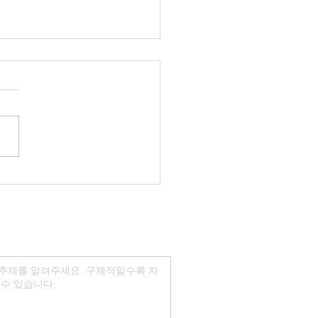
클리 아카데미] 여름방학
브 특강 2024 조기 등록
트!