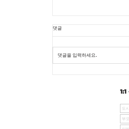
댓글
댓글을 입력하세요.
2024 합격생 광고 포스터!
1:
버클리 아카데미 지점
NORTHWEST AUSTIN
12871 Research Blvd. #105
Austin, TX 78750
512.968.7571
512.750.6978 (한국어)