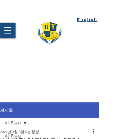
Client
Login
English
Berkeley²
Academy
Test Prep | Tutoring |
College Admission
게시물
All Posts
2024년 3월 8일
0분 분량
All Posts