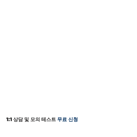
버클리 아카데미 지점
NORTHWEST AUSTIN
12871 Research Blvd. #105
Austin, TX 78750
512.968.7571
512.750.6978
(한국어)
austin@b2aprep.com
WESTLAKE BRANCH
3736 Bee Caves Rd. #10
Austin, TX 78746
512.347.7575
westlake@b2aprep.com
PLANO / FRISCO
4017 Preston Road #544
Plano, TX 75093
972.515.0330
469.562.3324
(한국어)
plano@b2aprep.com
1:1 상담 및 모의 테스트
무료 신청