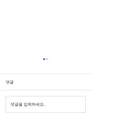
댓글
Plano: College
댓글을 입력하세요.
[버클리 아카데미
Admissions 101 Seminar
학 인텐시브 특강 
(Korean)
기 등록 이벤트!