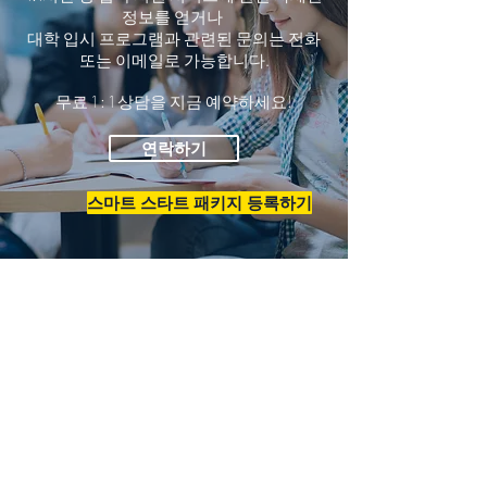
정보를 얻거나
대학 입시 프로그램과 관련된 문의는 전화
또는 이메일로 가능합니다.
무료 1 : 1 상담을 지금 예약하세요!
연락하기
스마트 스타트 패키지 등록하기
버클리 아카데미 지점
NORTHWEST AUSTIN
12871 Research Blvd. #105
Austin, TX 78750
512.968.7571
512.750.6978
(한국어)
austin@b2aprep.com
WESTLAKE BRANCH
3736 Bee Caves Rd. #10