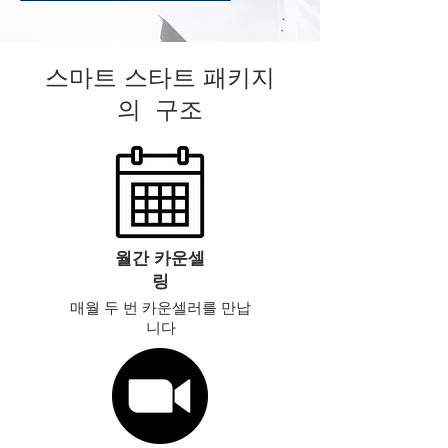
스마트 스타트 패키지
의
​구조
월간 카운셀
링
​매월
두 번 카운셀러를
만납
니다