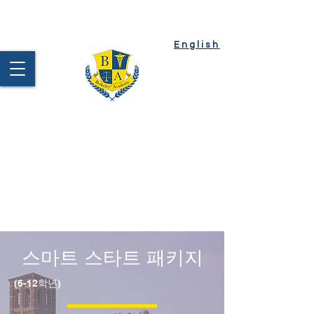
Client
Login
English
Berkeley²
Academy
Test Prep | Tutoring |
College Admission
스마트 스타트 패키지
(6-12학년)